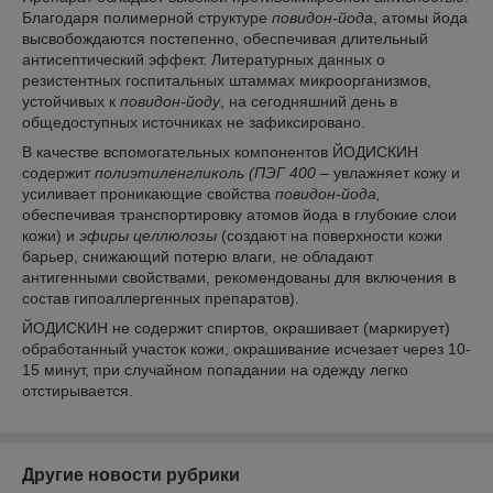
Благодаря полимерной структуре
повидон-йода
, атомы йода
высвобождаются постепенно, обеспечивая длительный
антисептический эффект. Литературных данных о
резистентных госпитальных штаммах микроорганизмов,
устойчивых к
повидон-йоду
, на сегодняшний день в
общедоступных источниках не зафиксировано.
В качестве вспомогательных компонентов ЙОДИСКИН
содержит
полиэтиленгликоль (ПЭГ 400
– увлажняет кожу и
усиливает проникающие свойства
повидон-йода,
обеспечивая транспортировку атомов йода в глубокие слои
кожи) и
эфиры целлюлозы
(создают на поверхности кожи
барьер, снижающий потерю влаги, не обладают
антигенными свойствами, рекомендованы для включения в
состав гипоаллергенных препаратов).
ЙОДИСКИН не содержит спиртов, окрашивает (маркирует)
обработанный участок кожи, окрашивание исчезает через 10-
15 минут, при случайном попадании на одежду легко
отстирывается.
Другие новости рубрики