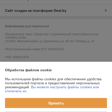
Сайт создан на платформе Deal.by
Информация для покупателя
Юридическое лицо:
Общество с ограниченной ответственностью
«ИНКРАСЛАВ»
223053, Минский район, д. Боровляны ул. 40 лет Победы д. 19
Регистрационный номер ЕГР: 800001978
УНП: 800001978
Регистрационный орган: Минский облисполком
Обработка файлов cookie
Дата регистрации компании: 24.03.2014
Мы используем файлы cookies для обеспечения удобства
Ссылка на свидетельство/лицензию
пользователей портала и предоставления персональных
рекомендаций.
Вы можете настроить файлы cookies или
Ссылка на свидетельство/лицензию
отключить их.
Ссылка на свидетельство/лицензию
Принять
Ссылка на свидетельство/лицензию