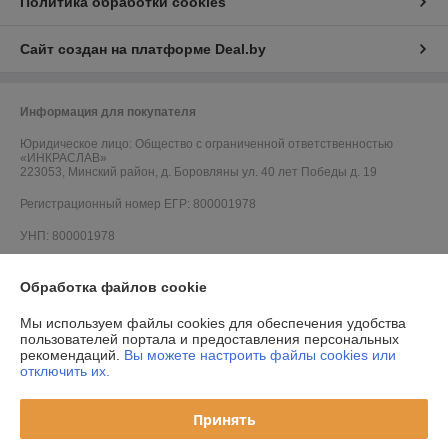
Политика обработки cookies
Сайт создан на платформе Deal.by
Информация для покупателя
Юридическое лицо:
Общество с ограниченной ответственностью
«ИНКРАСЛАВ»
223053, Минский район, д. Боровляны ул. 40 лет Победы д. 19
Регистрационный номер ЕГР: 800001978
УНП: 800001978
Регистрационный орган: Минский облисполком
Обработка файлов cookie
Дата регистрации компании: 24.03.2014
Мы используем файлы cookies для обеспечения удобства
Ссылка на свидетельство/лицензию
пользователей портала и предоставления персональных
рекомендаций.
Вы можете настроить файлы cookies или
Ссылка на свидетельство/лицензию
отключить их.
Ссылка на свидетельство/лицензию
Принять
Ссылка на свидетельство/лицензию