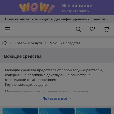
Производитель моющих и дезинфицирующих средств - И
Товары и услуги
Моющие средства
Моющие средства
Моющие средства представляют собой водные растворы,
содержащие различные действующие вещества, в
зависимости от их назначения.
Группы моющих средств
Моющие средства подразделяются на три группы:
щелочные, кислотные и нейтральные средства.
Показать всё
Щелочные моющие средства купить в
Беларуси