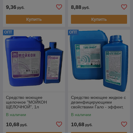
по безопасности, моющие средства, от производителя
9,36
8,88
руб.
руб.
Инкраслав, являются важным инструментом в борьбе с
загрязнениями и обеспечением гигиены и чистоты
Купить
Купить
поверхностей.
ОПТ
ОПТ
Средство моющее
Средство моющее жидкое с
щелочное "МОЙКОН
дезинфицирующими
ЩЕЛОЧНОЙ", 1л
свойствами Гало - эффект,
1л
В наличии
В наличии
10,68
10,68
руб.
руб.