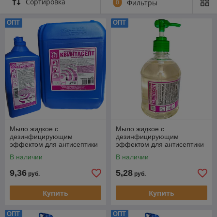
Сортировка
Антибактериальное жидкое мыло и его
0
Фильтры
состав
ОПТ
ОПТ
При
выборе
антибакт
ериальн
ого
жидкого
мыла
стоит
обратит
ь
внимани
Мыло жидкое с
Мыло жидкое с
е на
дезинфицирующим
дезинфицирующим
нескольк
эффектом для антисептики
эффектом для антисептики
о
рук "Квинтасепт" 1 л
рук "Квинтасепт" (0,5л с
В наличии
В наличии
важных
дозатором)
факторо
9,36
5,28
руб.
руб.
в.
Тип
Купить
Купить
прод
укта. Жидкое мыло может быть гелеобразным или
ОПТ
ОПТ