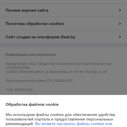
Полная версия сайта
Политика обработки cookies
Сайт создан на платформе Deal.by
Информация для покупателя
Юридическое лицо:
Общество с ограниченной ответственностью
«ИНКРАСЛАВ»
223053, Минский район, д. Боровляны ул. 40 лет Победы д. 19
Регистрационный номер ЕГР: 800001978
УНП: 800001978
Регистрационный орган: Минский облисполком
Обработка файлов cookie
Дата регистрации компании: 24.03.2014
Мы используем файлы cookies для обеспечения удобства
Ссылка на свидетельство/лицензию
пользователей портала и предоставления персональных
рекомендаций.
Вы можете настроить файлы cookies или
Ссылка на свидетельство/лицензию